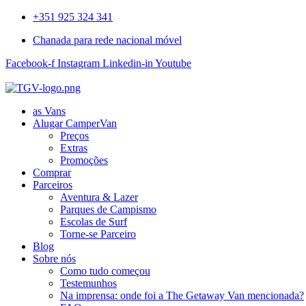
+351 925 324 341
Chanada para rede nacional móvel
Facebook-f
Instagram
Linkedin-in
Youtube
as Vans
Alugar CamperVan
Preços
Extras
Promoções
Comprar
Parceiros
Aventura & Lazer
Parques de Campismo
Escolas de Surf
Torne-se Parceiro
Blog
Sobre nós
Como tudo começou
Testemunhos
Na imprensa: onde foi a The Getaway Van mencionada?