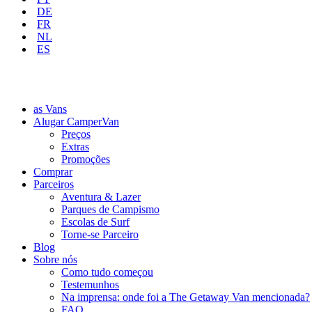
DE
FR
NL
ES
as Vans
Alugar CamperVan
Preços
Extras
Promoções
Comprar
Parceiros
Aventura & Lazer
Parques de Campismo
Escolas de Surf
Torne-se Parceiro
Blog
Sobre nós
Como tudo começou
Testemunhos
Na imprensa: onde foi a The Getaway Van mencionada?
FAQ