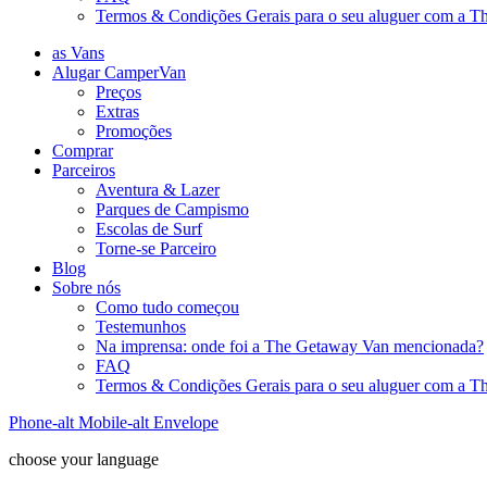
Termos & Condições Gerais para o seu aluguer com a 
as Vans
Alugar CamperVan
Preços
Extras
Promoções
Comprar
Parceiros
Aventura & Lazer
Parques de Campismo
Escolas de Surf
Torne-se Parceiro
Blog
Sobre nós
Como tudo começou
Testemunhos
Na imprensa: onde foi a The Getaway Van mencionada?
FAQ
Termos & Condições Gerais para o seu aluguer com a 
Phone-alt
Mobile-alt
Envelope
choose your language