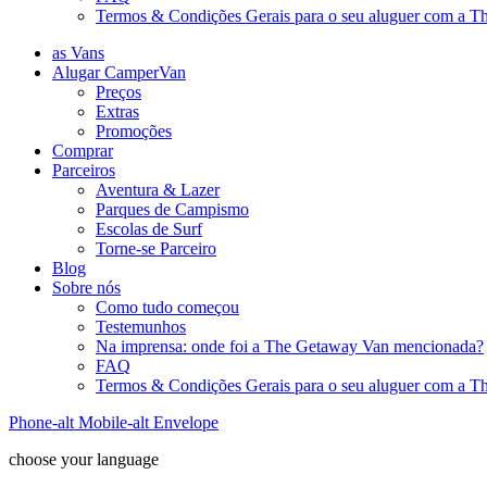
Termos & Condições Gerais para o seu aluguer com a 
as Vans
Alugar CamperVan
Preços
Extras
Promoções
Comprar
Parceiros
Aventura & Lazer
Parques de Campismo
Escolas de Surf
Torne-se Parceiro
Blog
Sobre nós
Como tudo começou
Testemunhos
Na imprensa: onde foi a The Getaway Van mencionada?
FAQ
Termos & Condições Gerais para o seu aluguer com a 
Phone-alt
Mobile-alt
Envelope
choose your language