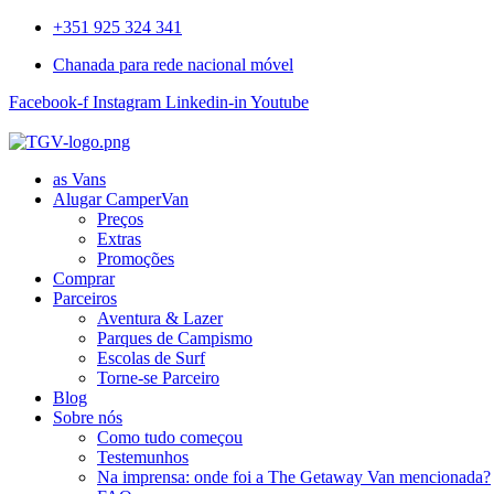
+351 925 324 341
Chanada para rede nacional móvel
Facebook-f
Instagram
Linkedin-in
Youtube
as Vans
Alugar CamperVan
Preços
Extras
Promoções
Comprar
Parceiros
Aventura & Lazer
Parques de Campismo
Escolas de Surf
Torne-se Parceiro
Blog
Sobre nós
Como tudo começou
Testemunhos
Na imprensa: onde foi a The Getaway Van mencionada?