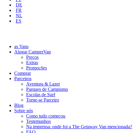
DE
FR
NL
ES
as Vans
Alugar CamperVan
Preços
Extras
Promoções
Comprar
Parceiros
Aventura & Lazer
Parques de Campismo
Escolas de Surf
Torne-se Parceiro
Blog
Sobre nós
Como tudo começou
Testemunhos
Na imprensa: onde foi a The Getaway Van mencionada?
FAQ