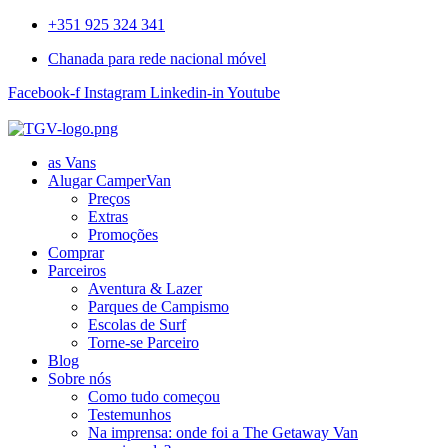
+351 925 324 341
Chanada para rede nacional móvel
Facebook-f
Instagram
Linkedin-in
Youtube
as Vans
Alugar CamperVan
Preços
Extras
Promoções
Comprar
Parceiros
Aventura & Lazer
Parques de Campismo
Escolas de Surf
Torne-se Parceiro
Blog
Sobre nós
Como tudo começou
Testemunhos
Na imprensa: onde foi a The Getaway Van