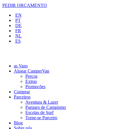
PEDIR ORÇAMENTO
EN
PT
DE
FR
NL
ES
as Vans
Alugar CamperVan
Preços
Extras
Promoções
Comprar
Parceiros
Aventura & Lazer
Parques de Campismo
Escolas de Surf
Torne-se Parceiro
Blog
Sobre nós