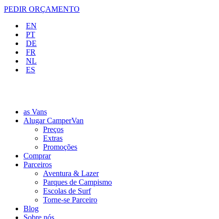
PEDIR ORÇAMENTO
EN
PT
DE
FR
NL
ES
as Vans
Alugar CamperVan
Preços
Extras
Promoções
Comprar
Parceiros
Aventura & Lazer
Parques de Campismo
Escolas de Surf
Torne-se Parceiro
Blog
Sobre nós