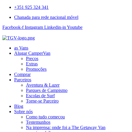
+351 925 324 341
Chanada para rede nacional móvel
Facebook-f
Instagram
Linkedin-in
Youtube
as Vans
Alugar CamperVan
Preços
Extras
Promoções
Comprar
Parceiros
Aventura & Lazer
Parques de Campismo
Escolas de Surf
Torne-se Parceiro
Blog
Sobre nós
Como tudo começou
Testemunhos
Na imprensa: onde foi a The Getaway Van