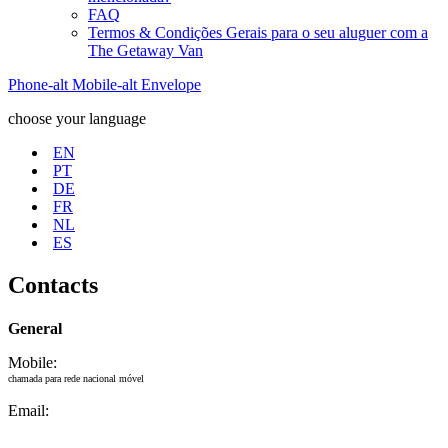
FAQ
Termos & Condições Gerais para o seu aluguer com a
The Getaway Van
Phone-alt
Mobile-alt
Envelope
choose your language
EN
PT
DE
FR
NL
ES
Contacts
General
Mobile:
+351 925 324 341
chamada para rede nacional móvel
Email:
info@the-getaway-van.com