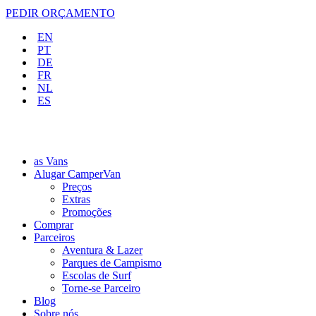
PEDIR ORÇAMENTO
EN
PT
DE
FR
NL
ES
as Vans
Alugar CamperVan
Preços
Extras
Promoções
Comprar
Parceiros
Aventura & Lazer
Parques de Campismo
Escolas de Surf
Torne-se Parceiro
Blog
Sobre nós