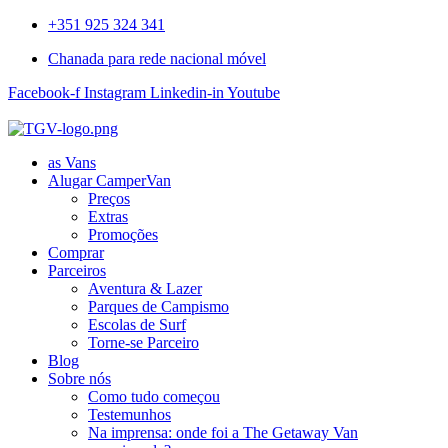
+351 925 324 341
Chanada para rede nacional móvel
Facebook-f
Instagram
Linkedin-in
Youtube
as Vans
Alugar CamperVan
Preços
Extras
Promoções
Comprar
Parceiros
Aventura & Lazer
Parques de Campismo
Escolas de Surf
Torne-se Parceiro
Blog
Sobre nós
Como tudo começou
Testemunhos
Na imprensa: onde foi a The Getaway Van