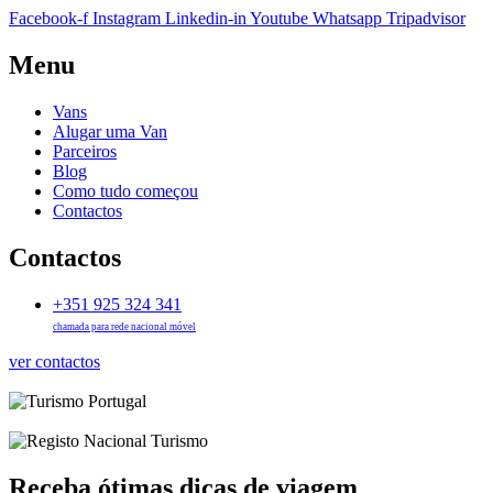
Facebook-f
Instagram
Linkedin-in
Youtube
Whatsapp
Tripadvisor
Menu
Vans
Alugar uma Van
Parceiros
Blog
Como tudo começou
Contactos
Contactos
+351 925 324 341
chamada para rede nacional móvel
ver contactos
Receba ótimas dicas de viagem