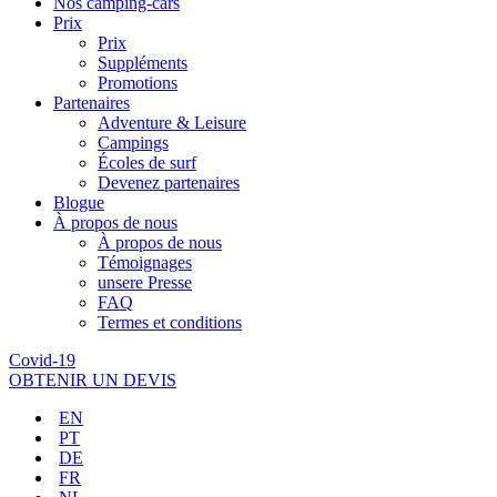
Nos camping-cars
Prix
Prix
Suppléments
Promotions
Partenaires
Adventure & Leisure
Campings
Écoles de surf
Devenez partenaires
Blogue
À propos de nous
À propos de nous
Témoignages
unsere Presse
FAQ
Termes et conditions
Covid-19
OBTENIR UN DEVIS
EN
PT
DE
FR