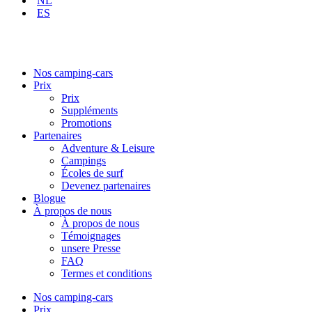
NL
ES
Nos camping-cars
Prix
Prix
Suppléments
Promotions
Partenaires
Adventure & Leisure
Campings
Écoles de surf
Devenez partenaires
Blogue
À propos de nous
À propos de nous
Témoignages
unsere Presse
FAQ
Termes et conditions
Nos camping-cars
Prix