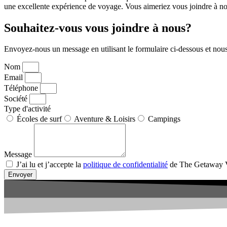
une excellente expérience de voyage. Vous aimeriez vous joindre à no
Souhaitez-vous vous joindre à nous?
Envoyez-nous un message en utilisant le formulaire ci-dessous et nou
Nom
Email
Téléphone
Société
Type d'activité
Écoles de surf
Aventure & Loisirs
Campings
Message
J’ai lu et j’accepte la
politique de confidentialité
de The Getaway 
Envoyer