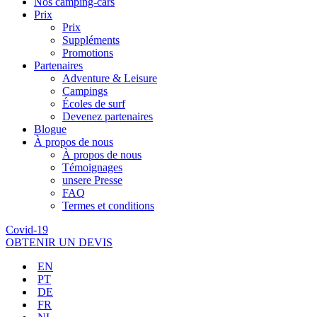
Nos camping-cars
Prix
Prix
Suppléments
Promotions
Partenaires
Adventure & Leisure
Campings
Écoles de surf
Devenez partenaires
Blogue
À propos de nous
À propos de nous
Témoignages
unsere Presse
FAQ
Termes et conditions
Covid-19
OBTENIR UN DEVIS
EN
PT
DE
FR