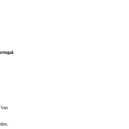
ortugal.
 Van
rden.