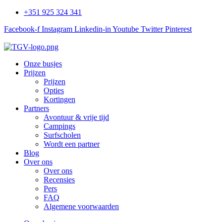
+351 925 324 341
Facebook-f
Instagram
Linkedin-in
Youtube
Twitter
Pinterest
Onze busjes
Prijzen
Prijzen
Opties
Kortingen
Partners
Avontuur & vrije tijd
Campings
Surfscholen
Wordt een partner
Blog
Over ons
Over ons
Recensies
Pers
FAQ
Algemene voorwaarden