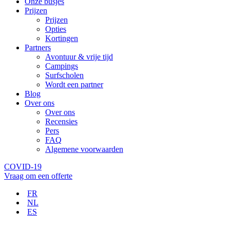
Onze busjes
Prijzen
Prijzen
Opties
Kortingen
Partners
Avontuur & vrije tijd
Campings
Surfscholen
Wordt een partner
Blog
Over ons
Over ons
Recensies
Pers
FAQ
Algemene voorwaarden
COVID-19
Vraag om een offerte
FR
NL
ES