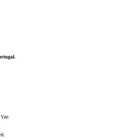
ortugal.
 Van
ed.