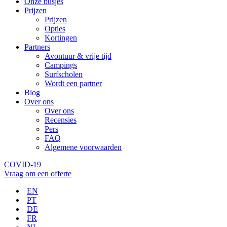
Onze busjes
Prijzen
Prijzen
Opties
Kortingen
Partners
Avontuur & vrije tijd
Campings
Surfscholen
Wordt een partner
Blog
Over ons
Over ons
Recensies
Pers
FAQ
Algemene voorwaarden
COVID-19
Vraag om een offerte
EN
PT
DE
FR