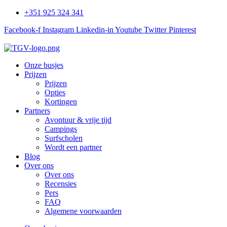
+351 925 324 341
Facebook-f
Instagram
Linkedin-in
Youtube
Twitter
Pinterest
Onze busjes
Prijzen
Prijzen
Opties
Kortingen
Partners
Avontuur & vrije tijd
Campings
Surfscholen
Wordt een partner
Blog
Over ons
Over ons
Recensies
Pers
FAQ
Algemene voorwaarden