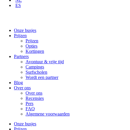
NL
ES
Onze busjes
Prijzen
Prijzen
Opties
Kortingen
Partners
Avontuur & vrije tijd
Campings
Surfscholen
Wordt een partner
Blog
Over ons
Over ons
Recensies
Pers
FAQ
Algemene voorwaarden
Onze busjes
Prijzen