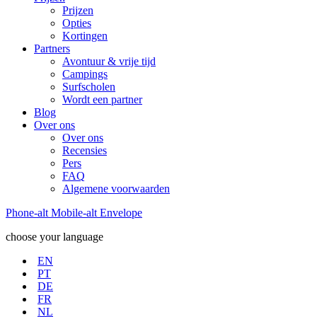
Prijzen
Opties
Kortingen
Partners
Avontuur & vrije tijd
Campings
Surfscholen
Wordt een partner
Blog
Over ons
Over ons
Recensies
Pers
FAQ
Algemene voorwaarden
Phone-alt
Mobile-alt
Envelope
choose your language
EN
PT
DE
FR
NL